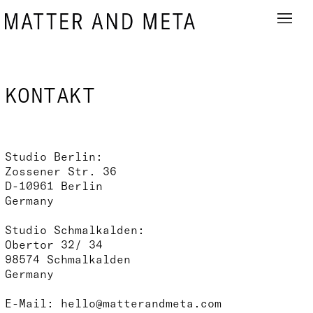
ARBEITEN
ÜBER
KONTAKT
KONTAKT
Soziale Interventionen
Erfahrungsräume
Narrative Projektionen
Studio Berlin:
Workshops
Zossener Str. 36
Publikationen
D-10961 Berlin
Lehre
Germany
Studio Schmalkalden:
DE
|
EN
Obertor 32/ 34
98574 Schmalkalden
Germany
E-Mail:
hello@matterandmeta.com